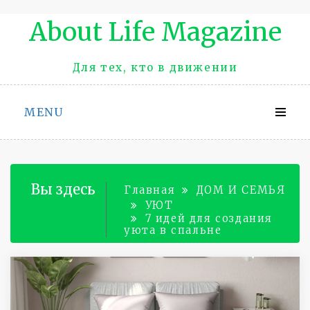
Промотать
About Life Magazinе
к
содержимому
Для тех, кто в движении
MENU
Вы здесь
Главная
ДОМ И СЕМЬЯ
УЮТ
7 идей для создания
уюта в спальне