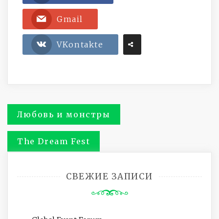
Gmail
VKontakte
Навигация
Любовь и монстры
по
The Dream Fest
записям
СВЕЖИЕ ЗАПИСИ