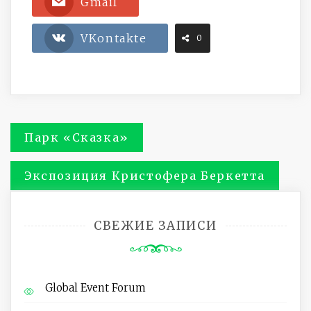
Gmail
VKontakte
0
Навигация
Парк «Сказка»
по
Экспозиция Кристофера Беркетта
записям
СВЕЖИЕ ЗАПИСИ
Global Event Forum