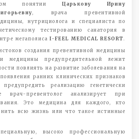
том понятии
Царькову Ирину
ригорьевну
, врача превентивной
дицины, нутрициолога и специалиста по
нетическому тестированию санатория в
нтре мегаполиса
I-FEEL MEDICAL RESORT
.
истоков создания превентивной медицины
ли медицины предупредительной лежит
ости повлиять на развитие заболевания на
 появления ранних клинических признаков
 предупредить реализацию генетически
ые врач-превентолог анализирует при
ования. Это медицина для каждого, кто
енить всю жизнь или что такое истинные
специальную, высоко профессиональную