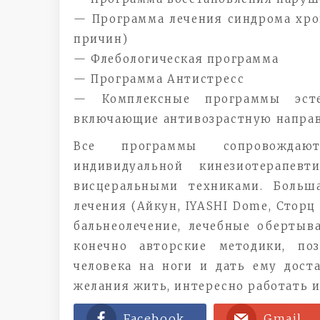
— Программа лечения синдрома хро
причин)
— Флебологическая программа
— Программа Антистресс
— Комплексные программы эсте
включающие антивозрастную направ
Все программы сопровождаютс
индивидуальной кинезиотерапевт
висцеральными техниками. Больш
лечения (Айкун, IYASHI Dome, Сторц 
бальнеолечение, лечебные обертыв
конечно авторские методики, п
человека на ноги и дать ему дост
желания жить, интересно работать и
Facebook
Gmail