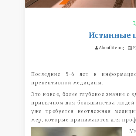
З
Истинные 
Aboutlifemg
1
Последние 5-6 лет в информаци
превентивной медицины.
Это новое, более глубокое знание о 
привычном для большинства людей п
уже требуется неотложная медици
мер, которые принимаются для проф
Мы