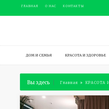
Промотать
ГЛАВНАЯ
О НАС
КОНТАКТЫ
к
содержимому
ДОМ И СЕМЬЯ
КРАСОТА И ЗДОРОВЬЕ
Вы здесь
Главная
КРАСОТА 