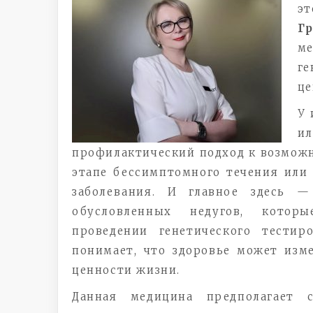
э
Г
ме
ге
це
У 
и
профилактический подход к возможн
этапе бессимптомного течения или
заболевания. И главное здесь —
обусловленных недугов, котор
проведении генетического тестир
понимает, что здоровье может изм
ценности жизни.
Данная медицина предполагает 