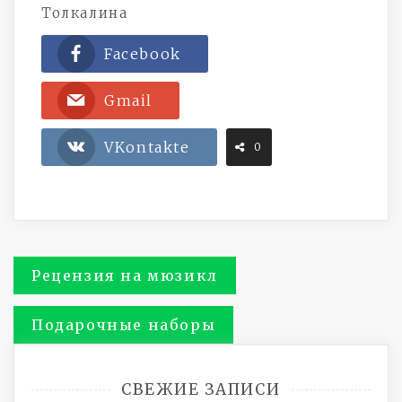
Толкалина
Facebook
Gmail
VKontakte
0
Навигация
Рецензия на мюзикл
по
Подарочные наборы
записям
СВЕЖИЕ ЗАПИСИ