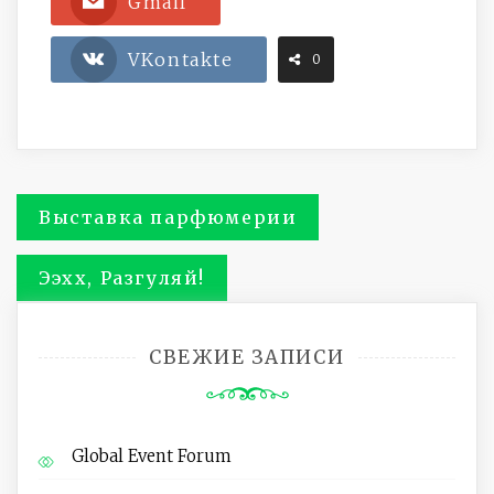
Gmail
VKontakte
0
Навигация
Выставка парфюмерии
по
Ээхх, Разгуляй!
записям
СВЕЖИЕ ЗАПИСИ
Global Event Forum