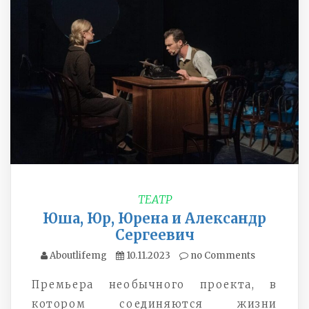
ТЕАТР
Юша, Юр, Юрена и Александр
Сергеевич
Aboutlifemg
10.11.2023
no Comments
Премьера необычного проекта, в
котором соединяются жизни