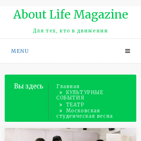
Промотать
About Life Magazinе
к
содержимому
Для тех, кто в движении
MENU
Вы здесь
Главная
КУЛЬТУРНЫЕ
СОБЫТИЯ
ТЕАТР
Московская
студенческая весна