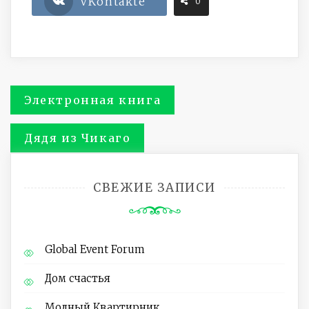
VKontakte
0
Навигация
Электронная книга
по
Дядя из Чикаго
записям
СВЕЖИЕ ЗАПИСИ
Global Event Forum
Дом счастья
Модный Квартирник