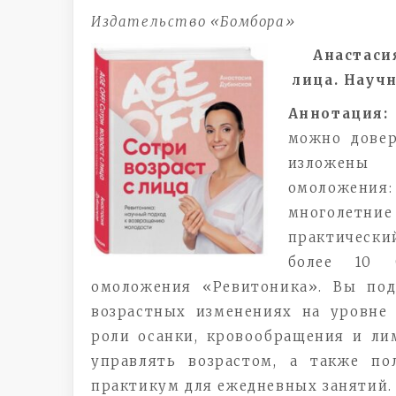
Издательство «Бомбора»
Анастаси
лица. Науч
Аннотация:
можно дове
изложены 
омоложени
многолетни
практическ
более 10 
омоложения «Ревитоника». Вы под
возрастных изменениях на уровне
роли осанки, кровообращения и лим
управлять возрастом, а также п
практикум для ежедневных занятий.