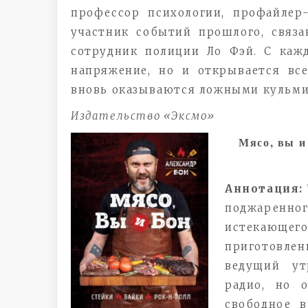
профессор психологии, профайле
участник событий прошлого, связ
сотрудник полиции Ло Фэй. С кажд
напряжение, но и открывается вс
вновь оказываются ложными кульм
Издательство «Эксмо»
Мясо, вы и
Аннотация:
поджаренно
истекающег
приготовле
ведущий у
радио, но 
свободное в