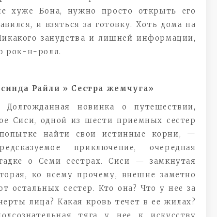
не хуже Бона, нужно просто открыть его
авился, и взяться за готовку. Хоть дома на
 Никакого занудства и лишней информации,
о рок-н-ролл.
синда Райли » Сестра жемчуга»
Долгожданная новинка о путешествии,
ое Сиси, одной из шести приемных сестер
 попытке найти свои истинные корни, —
редсказуемое приключение, очередная
агадке о Семи сестрах. Сиси — замкнутая
торая, ко всему прочему, внешне заметно
от остальных сестер. Кто она? Что у нее за
ерты лица? Какая кровь течет в ее жилах?
одсознательная тяга у нее к искусству