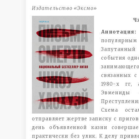
Издательство «Эксмо»
Ч
Аннотация
популярны
Запутанны
события одно
занимающег
связанных с
1980-х гг,
Эвмениды 
Преступлен
Схема оста
отправляет жертве записку с пригов
день объявленной казни совершае
практически без улик. К делу привл