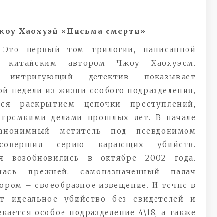
жоу Хаохуэй «Письма смерти»
:
Это первый том трилогии, написанной
м китайским автором Чжоу Хаохуэем.
й интригующий детектив показывает
й недели из жизни особого подразделения,
ося раскрытием цепочки преступлений,
 громкими делами прошлых лет. В начале
 анонимный мститель под псевдонимом
совершил серию карающих убийств.
ия возобновились в октябре 2002 года.
лась прежней: самоназначенный палач
ором – своеобразное извещение. И точно в
т идеальное убийство без свидетелей и
екается особое подразделение 4\18, а также