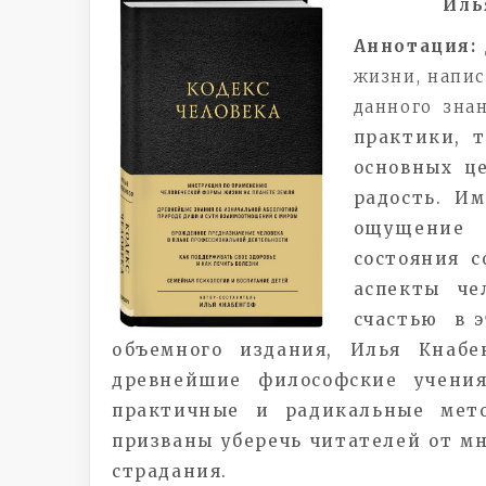
Иль
Аннотация:
жизни, напис
данного зна
практики, 
основных ц
радость. И
ощущение 
состояния 
аспекты че
счастью в э
объемного издания, Илья Кнаб
древнейшие философские учени
практичные и радикальные мет
призваны уберечь читателей от м
страдания.