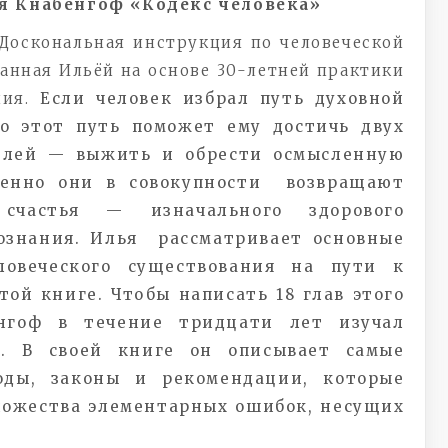
я Кнабенгоф «Кодекс человека»
Доскональная инструкция по человеческой
анная Ильёй на основе 30-летней практики
ния.
Если человек избрал путь духовной
то этот путь поможет ему достичь двух
елей — выжить и обрести осмысленную
менно они в совокупности возвращают
счастья — изначального здорового
сознания. Илья рассматривает основные
ловеческого существования на пути к
той книге.
Чтобы написать 18 глав этого
енгоф в течение тридцати лет изучал
я. В своей книге он описывает самые
оды, законы и рекомендации, которые
ножества элементарных ошибок, несущих