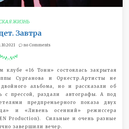
СКАЯ ЖИЗНЬ
дет. Завтра
2.10.2021
no Comments
ом клубе «16 Тонн» состоялась закрытая
уппы Сурганова и Оркестр.
Артисты не
двойного альбома, но и рассказали об
ь с прессой, раздали автографы. А под
етелями предпремьерного показа двух
ица» и «Ливень осенний» режиссера
EN Production).
Сильные и очень разные
ично завершили вечер.