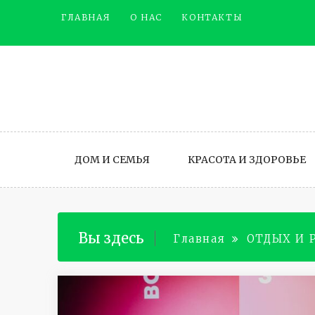
Промотать
ГЛАВНАЯ
О НАС
КОНТАКТЫ
к
содержимому
ДОМ И СЕМЬЯ
КРАСОТА И ЗДОРОВЬЕ
Вы здесь
Главная
ОТДЫХ И 