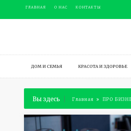
Промотать
ГЛАВНАЯ
О НАС
КОНТАКТЫ
к
содержимому
ДОМ И СЕМЬЯ
КРАСОТА И ЗДОРОВЬЕ
Вы здесь
Главная
ПРО БИЗН