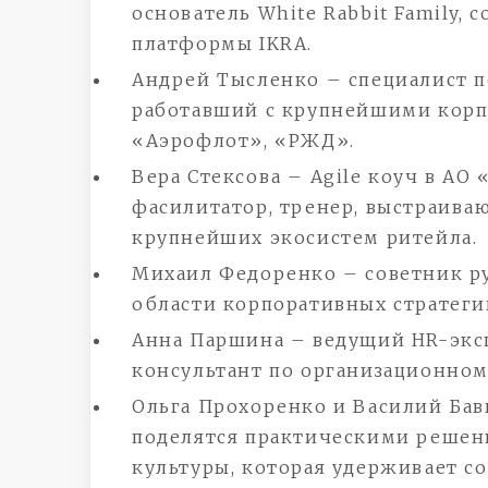
основатель White Rabbit Family,
платформы IKRA.
Андрей Тысленко – специалист п
работавший с крупнейшими корп
«Аэрофлот», «РЖД».
Вера Стексова – Agile коуч в А
фасилитатор, тренер, выстраива
крупнейших экосистем ритейла.
Михаил Федоренко – советник ру
области корпоративных стратеги
Анна Паршина – ведущий HR-эксп
консультант по организационном
Ольга Прохоренко и Василий Ба
поделятся практическими решен
культуры, которая удерживает с