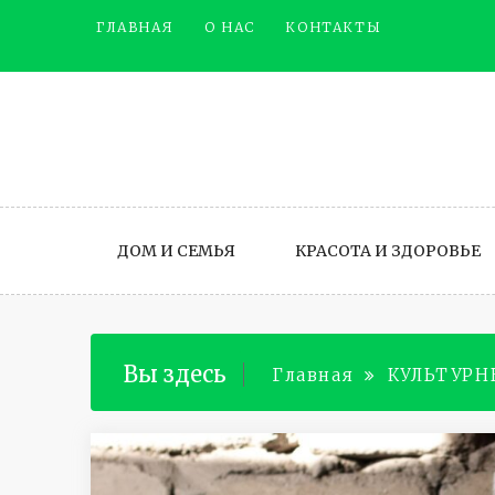
Промотать
ГЛАВНАЯ
О НАС
КОНТАКТЫ
к
содержимому
ДОМ И СЕМЬЯ
КРАСОТА И ЗДОРОВЬЕ
Вы здесь
Главная
КУЛЬТУРН